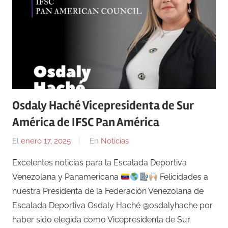
Osdaly Haché Vicepresidenta de Sur
América de IFSC Pan América
El
enero 17, 2025
Por
En
Noticias
admin
Excelentes noticias para la Escalada Deportiva
Venezolana y Panamericana
Felicidades a
nuestra Presidenta de la Federación Venezolana de
Escalada Deportiva Osdaly Haché @osdalyhache por
haber sido elegida como Vicepresidenta de Sur