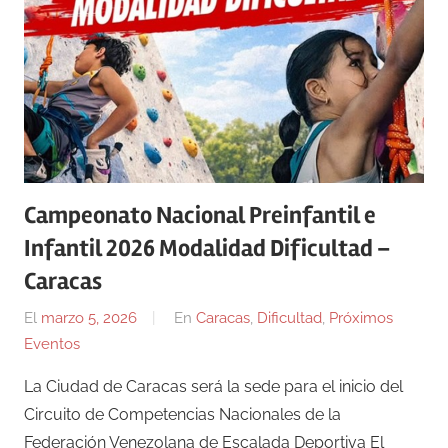
Campeonato Nacional Preinfantil e
Infantil 2026 Modalidad Dificultad –
Caracas
El
marzo 5, 2026
Por
En
Caracas
,
Dificultad
,
Próximos
Eventos
admin
La Ciudad de Caracas será la sede para el inicio del
Circuito de Competencias Nacionales de la
Federación Venezolana de Escalada Deportiva El