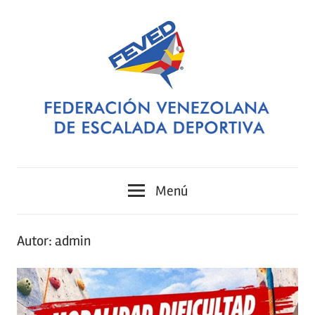
Saltar
al
contenido
FEVED
Federación
Menú
Venezolana
de
Autor:
admin
Escalada
Deportiva