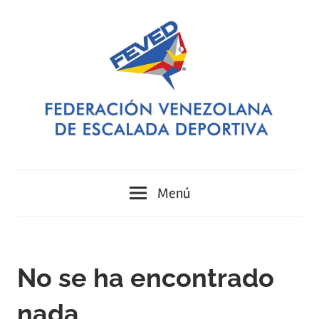
Saltar
al
contenido
FEVED
Federación
Menú
Venezolana
de
No se ha encontrado
Escalada
nada
Deportiva